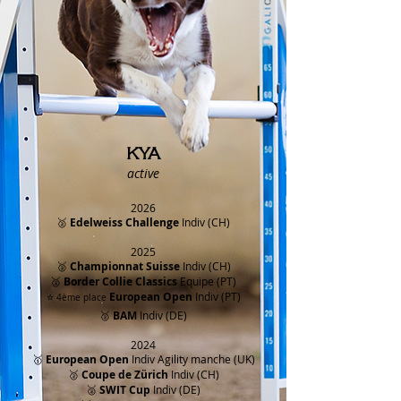
KYA
active
2026
🥈
Edelweiss Challenge
Indiv (CH)
2025
🥈
Championnat
Suisse
Indiv (CH)
🥈
Border Collie Classics
Equipe (PT)
⭐
European Open
Indiv (PT)
4
ème
place
🥈
BAM
Indiv
(DE)
2024
🥇
European Open
Indiv Agility manche (UK)
🥈
Coupe de Zürich
Indiv
(CH)
🥈
SWIT Cup
Indiv
(DE)