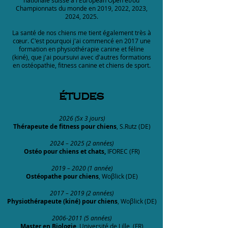
nationale suisse à l'European Open et/ou
Championnats du monde en 2019, 2022, 2023,
2024, 2025.
La santé de nos chiens me tient également très à
cœur. C'est pourquoi j'ai commencé en 2017 une
formation en physiothérapie canine et féline
(kiné), que j'ai poursuivi avec d'autres formations
en ostéopathie, fitness canine et chiens de sport.
études
2026 (5x 3 jours)
Thérapeute de fitness pour chiens
, S.Rutz (DE)
2024 – 2025 (2 années)
Ostéo pour chiens et chats,
IFOREC (FR)
2019 – 2020 (1 année)
Ostéopathe pour chiens
, Woβlick (DE)
2017 – 2019 (2 années)
Physiothérapeute (kiné) pour chiens
, Woβlick (DE)
2006-2011 (5
années)
Master en
Biologie
, Université de Lille (FR)