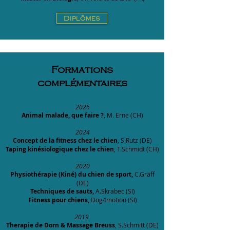
Diplômes
Formations
complémentaires
2026
Animal malade, que faire ?
, M. Erne (CH)
2024
Concept de la fitness chez le chien
, S.Rutz (DE)
Taping kinésiologique chez le chien
, T.Schmidt (CH)
2020
Physiothérapie (Kiné) du chien de sport,
C.Gräff
(DE)
Techniques de sauts,
A.Skrabec (SI)
Fitness pour chiens,
Dog4motion (SI)​
2019
Therapie de Dorn & Massage Breuss
, S.Schmitt (DE)