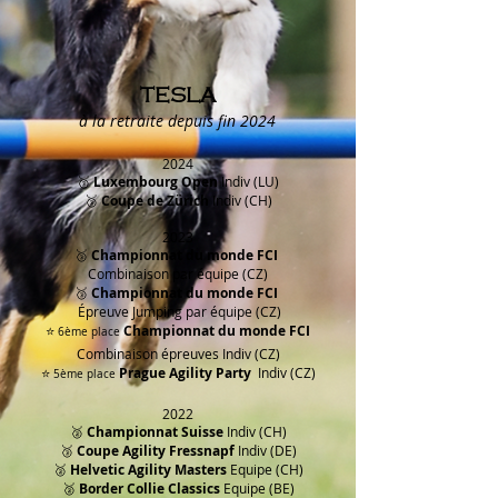
TESLA
à la retraite depuis fin 2024
2024
🥉
Luxembourg Open
Indiv (LU)
🥉
Coupe de Zürich
Indiv (CH)
2023
🥉​
Championnat du monde FCI
Combinaison par équipe
(CZ)
🥉
Championnat du monde FCI
Épreuve Jumping par équipe
(CZ)
⭐
Championnat du monde FCI
6
ème
place
Combinaison épreuves
Indiv
(CZ)
⭐
Prague Agility Party
Indiv (CZ)
5
ème
place
2022
🥈
Championnat
Suisse
Indiv (CH)
🥉
Coupe Agility Fressnapf
Indiv (DE)
🥈
Helvetic Agility Masters
Equipe
(CH)
🥈
Border Collie Classics
Equipe (BE)