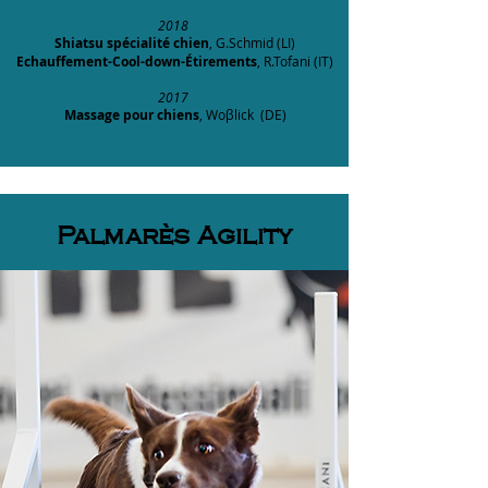
2018
Shiatsu spécialité chien
, G.Schmid (LI)
Echauffement-Cool-down-Étirements
, R.Tofani (IT)
2017
Massage pour chiens
, Woβlick (DE)
Palmarès Agility